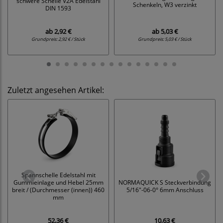
schwere Schelle V2A Edelstahl
Schenkeln, W3 verzinkt
DIN 1593
ab
2,92 €
ab
5,03 €
Grundpreis:
2,92 € / Stück
Grundpreis:
5,03 € / Stück
Zuletzt angesehen Artikel:
Spannschelle Edelstahl mit
Gummieinlage und Hebel 25mm
NORMAQUICK S Steckverbindung
breit / (Durchmesser (innen)) 460
5/16"-06-0° 6mm Anschluss
mm
52,36 €
10,63 €