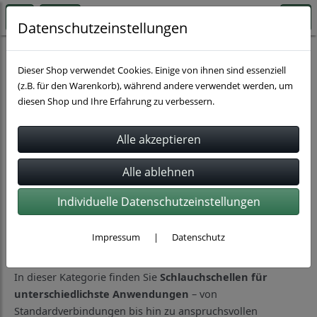
Datenschutzeinstellungen
Schlauchbefestigung
Schlauchschellen
Dieser Shop verwendet Cookies. Einige von ihnen sind essenziell
(z.B. für den Warenkorb), während andere verwendet werden, um
diesen Shop und Ihre Erfahrung zu verbessern.
Sortierung wählen
Produkte je Seite
16
1
2
»
Individuelle Datenschutzeinstellungen
Schlauchschellen für sichere
Impressum
|
Datenschutz
Verbindungen in Industrie und Technik
In dieser Kategorie finden Sie
Schlauchschellen für
unterschiedlichste Anwendungen
– von
Standardverbindungen bis hin zu anspruchsvollen