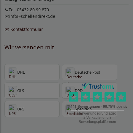
📞Tel. 05432 80 99 870
✉️
info@schellendirekt.de
✉️ Kontaktformular
Wir versenden mit
DHL
Deutsche Post
GLS
DPD
UPS
Spedition