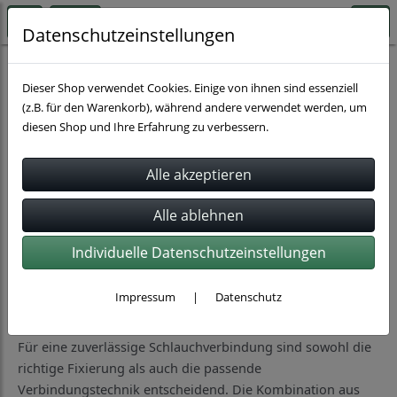
Datenschutzeinstellungen
Schlauchverbindung
Dieser Shop verwendet Cookies. Einige von ihnen sind essenziell
(z.B. für den Warenkorb), während andere verwendet werden, um
diesen Shop und Ihre Erfahrung zu verbessern.
Sortierung wählen
Produkte je Seite
16
1
2
...
7
»
Individuelle Datenschutzeinstellungen
Schlauchverbindungen aus Schellen und
Impressum
|
Datenschutz
Verbindern
Für eine zuverlässige Schlauchverbindung sind sowohl die
richtige Fixierung als auch die passende
Verbindungstechnik entscheidend. Die Kombination aus