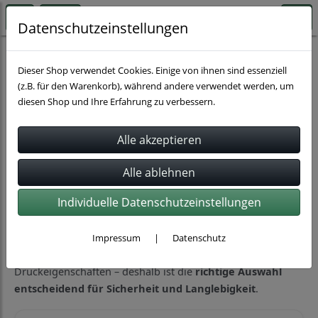
Datenschutzeinstellungen
Schläuche
Dieser Shop verwendet Cookies. Einige von ihnen sind essenziell
(z.B. für den Warenkorb), während andere verwendet werden, um
diesen Shop und Ihre Erfahrung zu verbessern.
Sortierung wählen
Schläuche für Chemie, Öl, Wasser und
Luft – passend für jede Anwendung
Individuelle Datenschutzeinstellungen
Schläuche sind ein zentraler Bestandteil jedes
Leitungssystems und sorgen für den
sicheren Transport
von Flüssigkeiten und Gasen
. Je nach Einsatzbereich
Impressum
|
Datenschutz
unterscheiden sich Materialien, Beständigkeiten und
Druckeigenschaften – deshalb ist die
richtige Auswahl
entscheidend für Sicherheit und Langlebigkeit
.