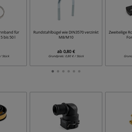
nnband für
Rundstahlbügel wie DIN3570 verzinkt
Zweiteilige R
 bis 50 l
M8/M10
Fo
ab
0,80 €
/ Stück
Grundpreis:
0,80 € / Stück
Grund