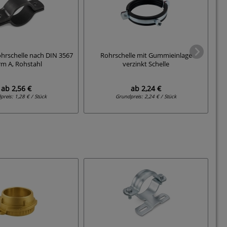
ohrschelle nach DIN 3567
Rohrschelle mit Gummieinlage
Ro
rm A, Rohstahl
verzinkt Schelle
ab
2,56 €
ab
2,24 €
preis:
1,28 € / Stück
Grundpreis:
2,24 € / Stück