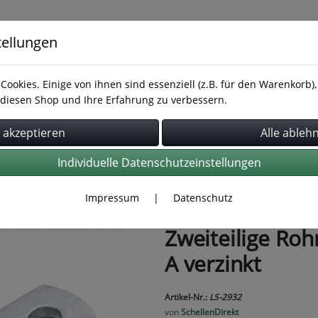
tellungen
Cookies. Einige von ihnen sind essenziell (z.B. für den Warenkorb
diesen Shop und Ihre Erfahrung zu verbessern.
Rohrbefestigung
Rohrverbindung
Schläuche
Individuelle Datenschutzeinstellungen
Impressum
|
Datenschutz
Zweiteilige Ro
A verzinkt
Artikel-Nr.:
LS-2932
von
SchellenDirekt