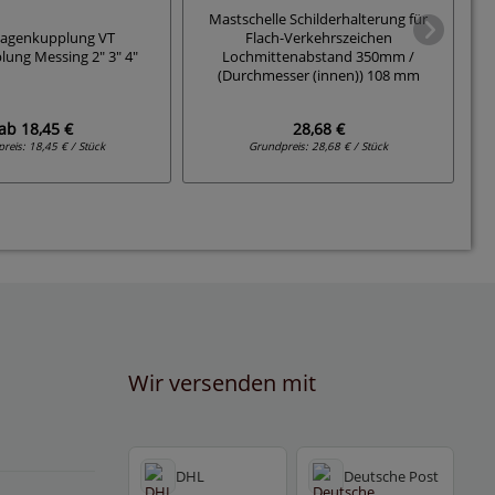
Mastschelle Schilderhalterung für
agenkupplung VT
Flach-Verkehrszeichen
S
lung Messing 2" 3" 4"
Lochmittenabstand 350mm /
(Durchmesser (innen)) 108 mm
ab
18,45 €
28,68 €
preis:
18,45 € / Stück
Grundpreis:
28,68 € / Stück
Wir versenden mit
DHL
Deutsche Post