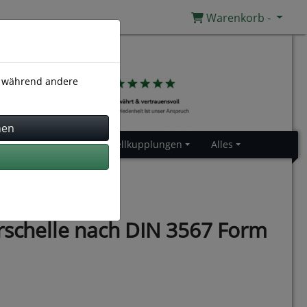
Warenkorb -
), während andere
Gummiprofile
Schnellkupplungen
Alles
hrschelle nach DIN 3567 Form