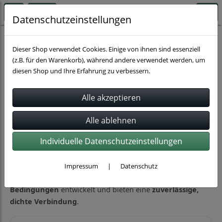
Datenschutzeinstellungen
Schläuche
Gasschläuche
Dieser Shop verwendet Cookies. Einige von ihnen sind essenziell
(z.B. für den Warenkorb), während andere verwendet werden, um
diesen Shop und Ihre Erfahrung zu verbessern.
Sortierung wählen
Gasschläuche für sichere Gasversorgung
in Industrie, Handwerk und Haushalt
Individuelle Datenschutzeinstellungen
Gasschläuche gewährleisten den
sicheren Transport von
Gasen
wie Propan, Butan, Sauerstoff oder technischen
Gasen. Sie sind speziell für den Einsatz unter
Druck,
Impressum
|
Datenschutz
Temperaturbelastung und anspruchsvollen
Bedingungen
entwickelt und bieten eine
zuverlässige,
dichte Verbindung
.