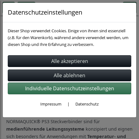
Datenschutzeinstellungen
Schlauchverbindung
Normaquick
Normaquick PS3
Dieser Shop verwendet Cookies. Einige von ihnen sind essenziell
(z.B. für den Warenkorb), während andere verwendet werden, um
diesen Shop und Ihre Erfahrung zu verbessern.
Sortierung wählen
Produkte je Seite
16
1
2
3
»
Individuelle Datenschutzeinstellungen
NORMAQUICK® PS3 Steckverbinder für
Impressum
|
Datenschutz
Kühl- und Leitungssysteme
NORMAQUICK® PS3 Steckverbinder sind für
medienführende Leitungssysteme
konzipiert und eignen
sich besonders für Anwendungen mit
Temperatur- und