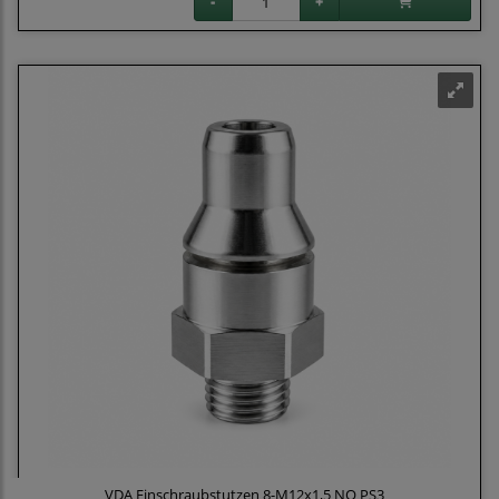
VDA Einschraubstutzen 8-M12x1,5 NQ PS3