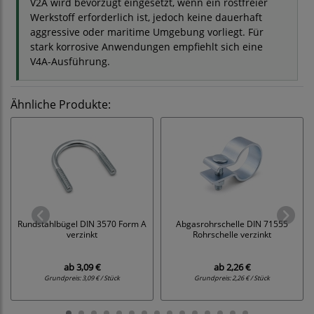
V2A wird bevorzugt eingesetzt, wenn ein rostfreier
Werkstoff erforderlich ist, jedoch keine dauerhaft
aggressive oder maritime Umgebung vorliegt. Für
stark korrosive Anwendungen empfiehlt sich eine
V4A-Ausführung.
Ähnliche Produkte:
Rundstahlbügel DIN 3570 Form A
Abgasrohrschelle DIN 71555
verzinkt
Rohrschelle verzinkt
ab
3,09 €
ab
2,26 €
Grundpreis:
3,09 € / Stück
Grundpreis:
2,26 € / Stück