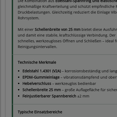
Die Kombination aus
Edelstahl-Spannring und elastis
gleichmäßige Kraftverteilung und schützt empfindliche 
Druckbelastungen. Gleichzeitig reduziert die Einlage 
Rohrsystem.
Mit einer
Schellenbreite von 25 mm
bietet diese Ausfüh
und damit eine stabile, kraftschlüssige Verbindung. Der 
schnelles, werkzeugloses Öffnen und Schließen – ideal 
Reinigungsintervallen.
Technische Merkmale
Edelstahl 1.4301 (V2A)
– korrosionsbeständig und lang
EPDM-Gummieinlage
– vibrationsdämpfend und ober
Hebelverschluss
– werkzeuglos bedienbar
Schellenbreite 25 mm
– große Auflagefläche für siche
Feinjustierbarer Spannbereich
±2 mm
Typische Einsatzbereiche