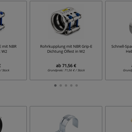
E mit NBR
Rohrkupplung mit NBR Grip-E
Schnell-Spa
t W2
Dichtung Ölfest in W2
Heb
€
ab
71,56 €
/ Stück
Grundpreis:
71,56 € / Stück
Grund