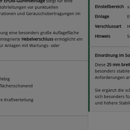
cher EPDM-Gummieinlage
sorgt für eine
Einstellbereich
±
Rohrleitungen vor punktuellen
Vibrationen und Geräuschübertragungen im
Einlage
E
Verschlussart
H
rung eine besonders große Auflagefläche
Hinweis
S
integrierte
Hebelverschluss
ermöglicht ein
für Anlagen mit Wartungs- oder
Einordnung im So
Diese
25 mm brei
besonders stabile
Anforderungen an
lebig
flächenschonend
Sie ergänzt die 
sich besonders f
re Kraftverteilung
und höhere Stabili