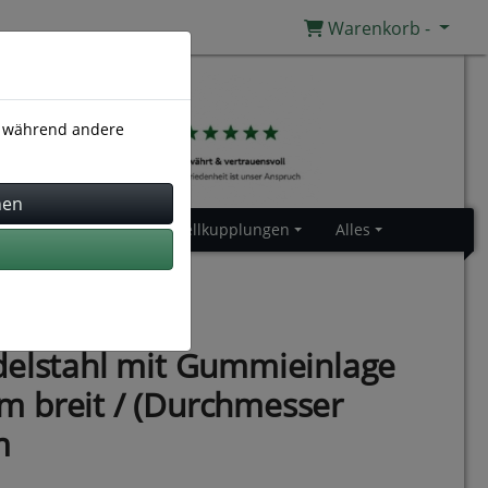
Warenkorb -
), während andere
Gummiprofile
Schnellkupplungen
Alles
delstahl mit Gummieinlage
 breit / (Durchmesser
m