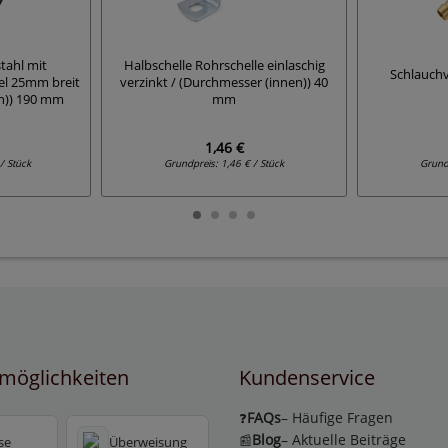
tahl mit
Halbschelle Rohrschelle einlaschig
Schlauchv
l 25mm breit
verzinkt / (Durchmesser (innen)) 40
n)) 190 mm
mm
1,46 €
/ Stück
Grundpreis:
1,46 € / Stück
Grund
möglichkeiten
Kundenservice
FAQs
– Häufige Fragen
❓
Blog
– Aktuelle Beiträge
📰
se
Überweisung