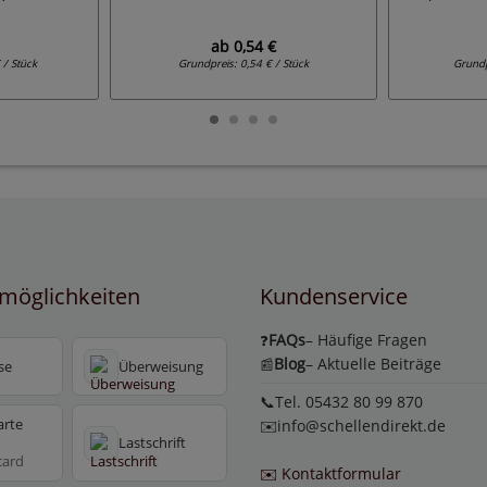
ab
0,54 €
 / Stück
Grundpreis:
0,54 € / Stück
Grund
möglichkeiten
Kundenservice
FAQs
– Häufige Fragen
❓
Blog
– Aktuelle Beiträge
📰
se
Überweisung
📞Tel. 05432 80 99 870
arte
✉️
info@schellendirekt.de
Lastschrift
card
✉️ Kontaktformular