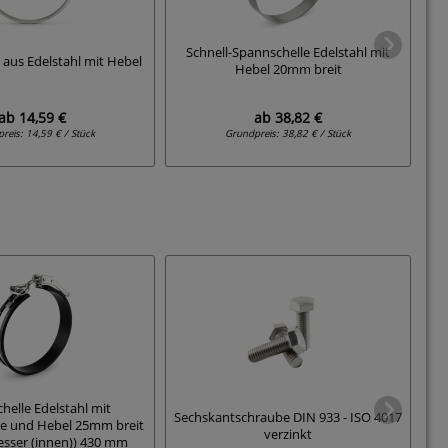
Schnell-Spannschelle Edelstahl mit
S
 aus Edelstahl mit Hebel
Hebel 20mm breit
ab
14,59 €
ab
38,82 €
preis:
14,59 € / Stück
Grundpreis:
38,82 € / Stück
helle Edelstahl mit
Sechskantschraube DIN 933 - ISO 4017
O
e und Hebel 25mm breit
verzinkt
esser (innen)) 430 mm