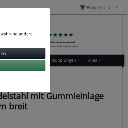
Warenkorb -
), während andere
Gummiprofile
Schnellkupplungen
Alles
delstahl mit Gummieinlage
m breit