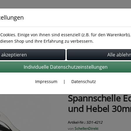
tellungen
Cookies. Einige von ihnen sind essenziell (z.B. für den Warenkorb
diesen Shop und Ihre Erfahrung zu verbessern.
Rohrbefestigung
Rohrverbindung
Schläuche
Individuelle Datenschutzeinstellungen
Impressum
|
Datenschutz
Spannschelle E
und Hebel 30m
Artikel-Nr.:
SD1-4212
von
SchellenDirekt