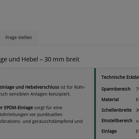
Frage stellen
age und Hebel – 30 mm breit
Technische Eckda
inlage und Hebelverschluss
ist für Rohr-
Spannbereich
7
sch sensiblen Anlagen konzipiert.
Material
E
er EPDM-Einlage
sorgt für eine
Schellenbreite
3
Rohrleitungen vor punktuellen
Einstellbereich
±
e vibrations- und geräuschdämpfend und
Einlage
E