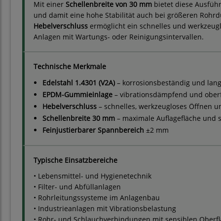
Mit einer
Schellenbreite von 30 mm
bietet diese Ausfüh
und damit eine hohe Stabilität auch bei größeren Rohrd
Hebelverschluss
ermöglicht ein schnelles und werkzeugl
Anlagen mit Wartungs- oder Reinigungsintervallen.
Technische Merkmale
Edelstahl 1.4301 (V2A)
– korrosionsbeständig und lang
EPDM-Gummieinlage
– vibrationsdämpfend und ober
Hebelverschluss
– schnelles, werkzeugloses Öffnen u
Schellenbreite 30 mm
– maximale Auflagefläche und st
Feinjustierbarer Spannbereich
±2 mm
Typische Einsatzbereiche
• Lebensmittel- und Hygienetechnik
• Filter- und Abfüllanlagen
• Rohrleitungssysteme im Anlagenbau
• Industrieanlagen mit Vibrationsbelastung
• Rohr- und Schlauchverbindungen mit sensiblen Oberf