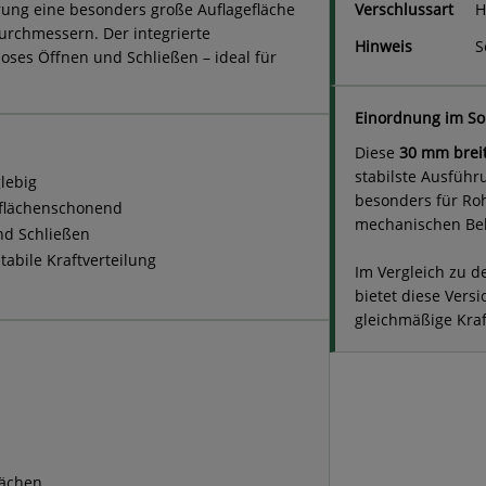
rung eine besonders große Auflagefläche
Verschlussart
H
urchmessern. Der integrierte
Hinweis
S
oses Öffnen und Schließen – ideal für
Einordnung im So
Diese
30 mm brei
stabilste Ausführ
lebig
besonders für Ro
flächenschonend
mechanischen Be
nd Schließen
abile Kraftverteilung
Im Vergleich zu 
bietet diese Vers
gleichmäßige Kraf
lächen