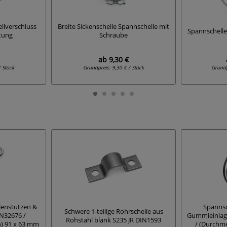
llverschluss
Breite Sickenschelle Spannschelle mit
Spannschelle
tung
Schraube
ab
9,30 €
/ Stück
Grundpreis:
9,30 € / Stück
Grund
llenstutzen &
Spannsc
Schwere 1-teilige Rohrschelle aus
N32676 /
Gummieinlag
Rohstahl blank S235 JR DIN1593
) 91 x 63 mm
/ (Durchm