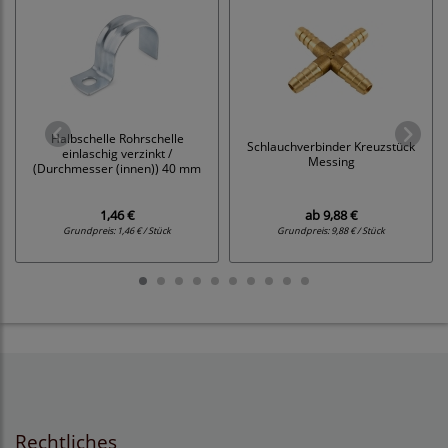
Halbschelle Rohrschelle
Schlauchverbinder Kreuzstück
einlaschig verzinkt /
Messing
(Durchmesser (innen)) 40 mm
1,46 €
ab
9,88 €
Grundpreis:
1,46 € / Stück
Grundpreis:
9,88 € / Stück
Rechtliches