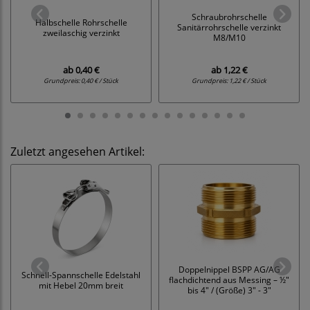
Schraubrohrschelle
Halbschelle Rohrschelle
Sanitärrohrschelle verzinkt
zweilaschig verzinkt
M8/M10
ab
0,40 €
ab
1,22 €
Grundpreis:
0,40 € / Stück
Grundpreis:
1,22 € / Stück
Zuletzt angesehen Artikel:
Doppelnippel BSPP AG/AG
Schnell-Spannschelle Edelstahl
flachdichtend aus Messing – ½"
mit Hebel 20mm breit
bis 4" / (Größe) 3" - 3"