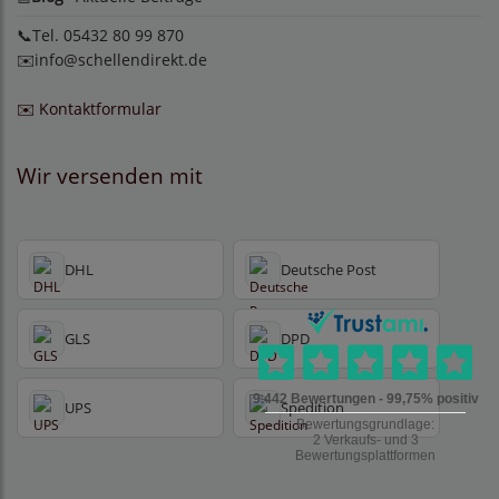
📞Tel. 05432 80 99 870
✉️
info@schellendirekt.de
✉️ Kontaktformular
Wir versenden mit
DHL
Deutsche Post
GLS
DPD
UPS
Spedition