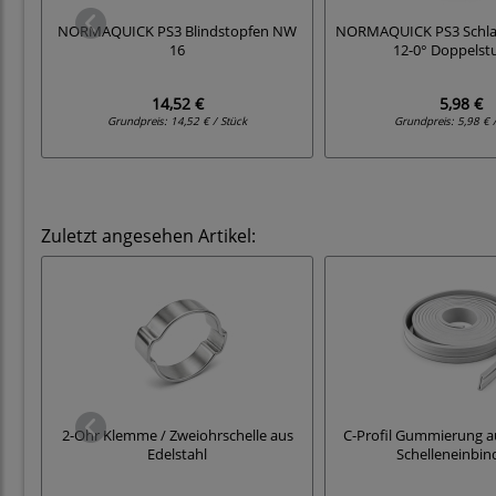
NORMAQUICK PS3 Blindstopfen NW
NORMAQUICK PS3 Schla
16
12-0° Doppelst
14,52 €
5,98 €
Grundpreis:
14,52 € / Stück
Grundpreis:
5,98 € 
Zuletzt angesehen Artikel:
2-Ohr Klemme / Zweiohrschelle aus
C-Profil Gummierung au
Edelstahl
Schelleneinbi