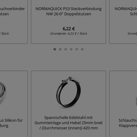
uchverbinder
NORMAQUICK PS3 Steckverbindung
NORMAQUICK
utzen
NW 26-0° Doppelstutzen
Sch
6,22 €
/ Stück
Grundpreis:
6,22 € / Stück
Grund
Spannschelle Edelstahl mit
s Silikon für
Schlauchs
Gummieinlage und Hebel 25mm breit
ndung
Klappvers
/ (Durchmesser (innen)) 420 mm