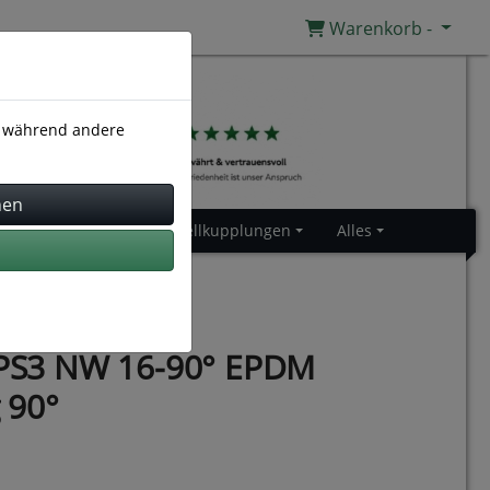
Warenkorb -
), während andere
Gummiprofile
Schnellkupplungen
Alles
S3 NW 16-90° EPDM
 90°