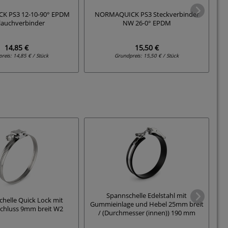
 PS3 12-10-90° EPDM
NORMAQUICK PS3 Steckverbinder
lauchverbinder
NW 26-0° EPDM
14,85 €
15,50 €
preis:
14,85 € / Stück
Grundpreis:
15,50 € / Stück
Spannschelle Edelstahl mit
chelle Quick Lock mit
Gummieinlage und Hebel 25mm breit
v
chluss 9mm breit W2
/ (Durchmesser (innen)) 190 mm