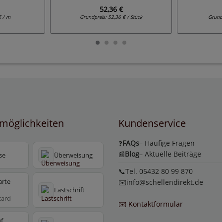
52,36 €
€ / m
Grundpreis:
52,36 € / Stück
Grund
möglichkeiten
Kundenservice
FAQs
– Häufige Fragen
❓
Blog
– Aktuelle Beiträge
📰
se
Überweisung
📞Tel. 05432 80 99 870
arte
✉️
info@schellendirekt.de
Lastschrift
card
✉️ Kontaktformular
f