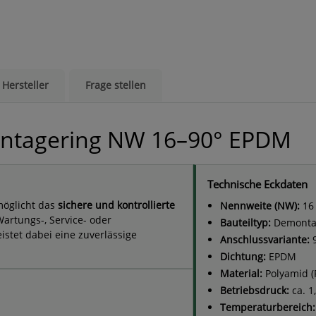
Hersteller
Frage stellen
tagering NW 16–90° EPDM
Technische Eckdaten
öglicht das
sichere und kontrollierte
Nennweite (NW):
16
rtungs-, Service- oder
Bauteiltyp:
Demonta
stet dabei eine zuverlässige
Anschlussvariante:
9
Dichtung:
EPDM
Material:
Polyamid (P
Betriebsdruck:
ca. 1
Temperaturbereich: