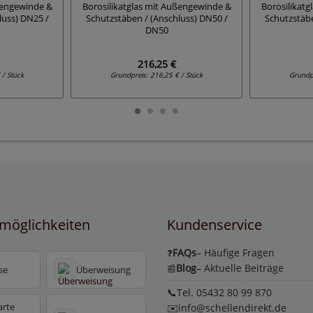
ßengewinde &
Borosilikatglas mit Außengewinde &
Borosilikat
luss) DN25 /
Schutzstäben / (Anschluss) DN50 /
Schutzstäbe
DN50
216,25 €
 / Stück
Grundpreis:
216,25 € / Stück
Grundp
möglichkeiten
Kundenservice
FAQs
– Häufige Fragen
❓
Blog
– Aktuelle Beiträge
📰
se
Überweisung
📞Tel. 05432 80 99 870
arte
✉️
info@schellendirekt.de