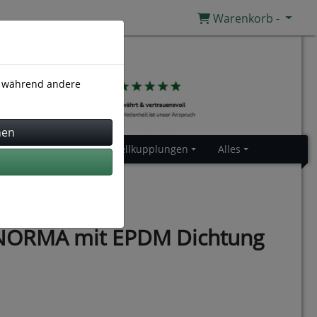
Warenkorb -
), während andere
Gummiprofile
Schnellkupplungen
Alles
NORMA mit EPDM Dichtung