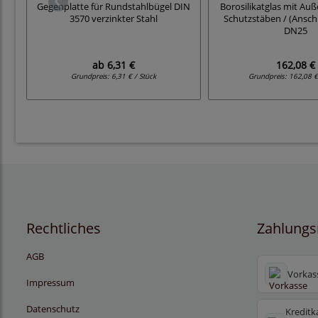
Gegenplatte für Rundstahlbügel DIN
Borosilikatglas mit Au
3570 verzinkter Stahl
Schutzstäben / (Ansch
DN25
ab
6,31 €
162,08 €
Grundpreis:
6,31 € / Stück
Grundpreis:
162,08 €
Rechtliches
Zahlungs
AGB
Vorkas
Impressum
Datenschutz
Kreditk