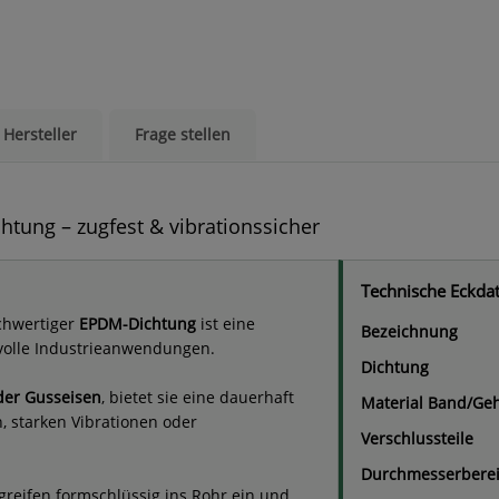
Hersteller
Frage stellen
ung – zugfest & vibrationssicher
Technische Eckda
chwertiger
EPDM-Dichtung
ist eine
Bezeichnung
volle Industrieanwendungen.
Dichtung
oder Gusseisen
, bietet sie eine dauerhaft
Material Band/Ge
, starken Vibrationen oder
Verschlussteile
Durchmesserbere
greifen formschlüssig ins Rohr ein und