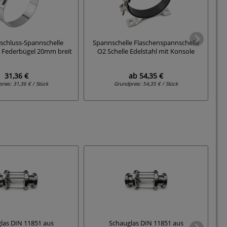
rschluss-Spannschelle
Spannschelle Flaschenspannschelle
S
t Federbügel 20mm breit
O2 Schelle Edelstahl mit Konsole
31,36 €
ab
54,35 €
preis:
31,36 € / Stück
Grundpreis:
54,35 € / Stück
las DIN 11851 aus
Schauglas DIN 11851 aus