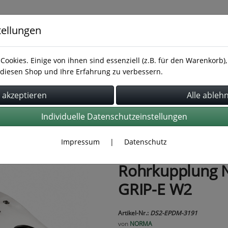
tellungen
Cookies. Einige von ihnen sind essenziell (z.B. für den Warenkorb
diesen Shop und Ihre Erfahrung zu verbessern.
Rohrbefestigung
Rohrverbindung
Schläuche
Individuelle Datenschutzeinstellungen
Impressum
|
Datenschutz
Rohrkupplung 
GRIP-E W2
Artikel-Nr.:
DS2-EPDM-3191
von
NORMA