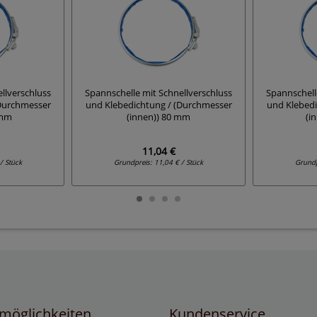
llverschluss
Spannschelle mit Schnellverschluss
Spannschell
(Durchmesser
und Klebedichtung / (Durchmesser
und Klebedi
 mm
(innen)) 80 mm
(i
11,04 €
/ Stück
Grundpreis:
11,04 € / Stück
Grund
möglichkeiten
Kundenservice