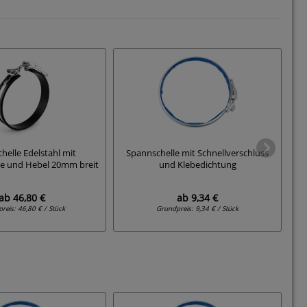
helle Edelstahl mit
Spannschelle mit Schnellverschluss
e und Hebel 20mm breit
und Klebedichtung
Ed
ab
46,80 €
ab
9,34 €
preis:
46,80 € / Stück
Grundpreis:
9,34 € / Stück