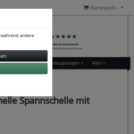
Warenkorb -
), während andere
Gummiprofile
Schnellkupplungen
Alles
helle Spannschelle mit