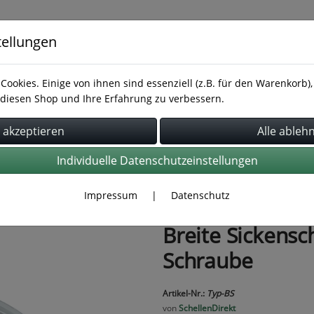
tellungen
Cookies. Einige von ihnen sind essenziell (z.B. für den Warenkorb
diesen Shop und Ihre Erfahrung zu verbessern.
Rohrbefestigung
Rohrverbindung
Schläuche
Individuelle Datenschutzeinstellungen
Impressum
|
Datenschutz
Breite Sickensc
Schraube
Artikel-Nr.:
Typ-BS
von
SchellenDirekt