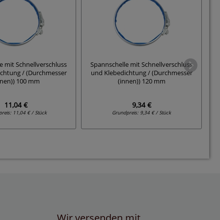
e mit Schnellverschluss
Spannschelle mit Schnellverschluss
S
chtung / (Durchmesser
und Klebedichtung / (Durchmesser
u
nnen)) 100 mm
(innen)) 120 mm
11,04 €
9,34 €
preis:
11,04 € / Stück
Grundpreis:
9,34 € / Stück
Wir versenden mit