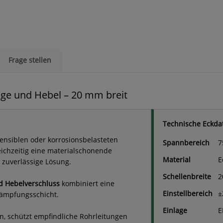
Frage stellen
age und Hebel – 20 mm breit
Technische Eckda
ensiblen oder korrosionsbelasteten
Spannbereich
7
chzeitig eine materialschonende
Material
E
 zuverlässige Lösung.
Schellenbreite
2
d Hebelverschluss
kombiniert eine
Einstellbereich
±
Dämpfungsschicht.
Einlage
E
n, schützt empfindliche Rohrleitungen