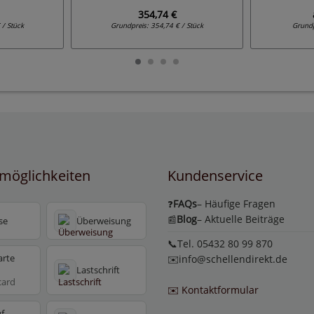
354,74 €
 / Stück
Grundpreis:
354,74 € / Stück
Grund
möglichkeiten
Kundenservice
FAQs
– Häufige Fragen
❓
Blog
– Aktuelle Beiträge
📰
se
Überweisung
📞Tel. 05432 80 99 870
arte
✉️
info@schellendirekt.de
Lastschrift
card
✉️ Kontaktformular
f