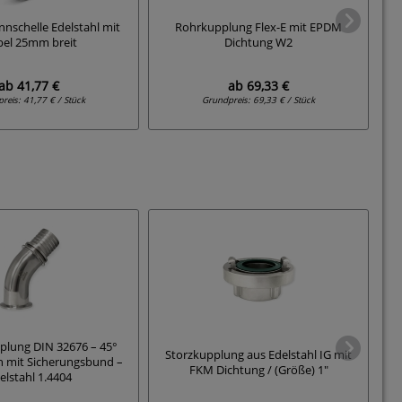
nnschelle Edelstahl mit
Rohrkupplung Flex-E mit EPDM
S
el 25mm breit
Dichtung W2
ab
41,77 €
ab
69,33 €
preis:
41,77 € / Stück
Grundpreis:
69,33 € / Stück
lung DIN 32676 – 45°
Storzkupplung aus Edelstahl IG mit
en mit Sicherungsbund –
FKM Dichtung / (Größe) 1"
elstahl 1.4404