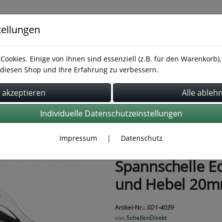
tellungen
Cookies. Einige von ihnen sind essenziell (z.B. für den Warenkorb
diesen Shop und Ihre Erfahrung zu verbessern.
Rohrbefestigung
Rohrverbindung
Schläuche
Individuelle Datenschutzeinstellungen
Impressum
|
Datenschutz
Spannschelle E
und Hebel 20m
Artikel-Nr.:
SD1-4039
von
SchellenDirekt