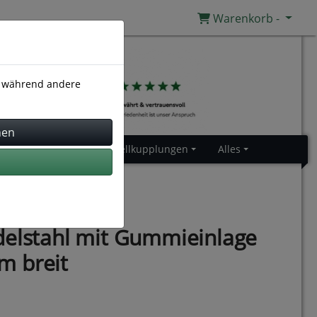
Warenkorb -
), während andere
Gummiprofile
Schnellkupplungen
Alles
delstahl mit Gummieinlage
m breit