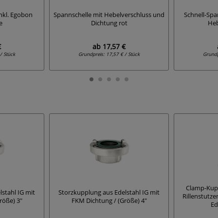
inkl. Egobon
Spannschelle mit Hebelverschluss und
Schnell-Spa
e
Dichtung rot
Heb
€
ab
17,57 €
/ Stück
Grundpreis:
17,57 € / Stück
Grund
Clamp-Kupp
stahl IG mit
Storzkupplung aus Edelstahl IG mit
Rillenstutz
röße) 3"
FKM Dichtung / (Größe) 4"
Ed