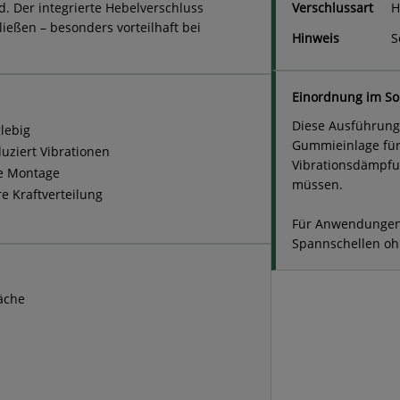
. Der integrierte Hebelverschluss
Verschlussart
H
ießen – besonders vorteilhaft bei
Hinweis
S
Einordnung im So
Diese Ausführung 
lebig
Gummieinlage für
uziert Vibrationen
Vibrationsdämpfu
le Montage
müssen.
re Kraftverteilung
Für Anwendungen 
Spannschellen oh
äche