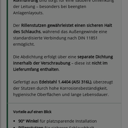
Rohrführung
und sorgt für eine saubere Umlenkung
der Leitung – besonders bei beengten
Anlagenlayouts.
Der
Rillenstutzen gewährleistet einen sicheren Halt
des Schlauchs
, während das Außengewinde eine
standardisierte Verbindung nach DIN 11851
ermöglicht.
Die Abdichtung erfolgt über eine
separate Dichtung
innerhalb der Verschraubung
– diese ist
nicht im
Lieferumfang enthalten
.
Gefertigt aus
Edelstahl 1.4404 (AISI 316L)
, überzeugt
der Stutzen durch hohe Korrosionsbeständigkeit,
hygienische Oberflächen und lange Lebensdauer.
Vorteile auf einen Blick
90° Winkel
für platzsparende Installation
Rillenstutzen
für sicheren Schlauchhalt