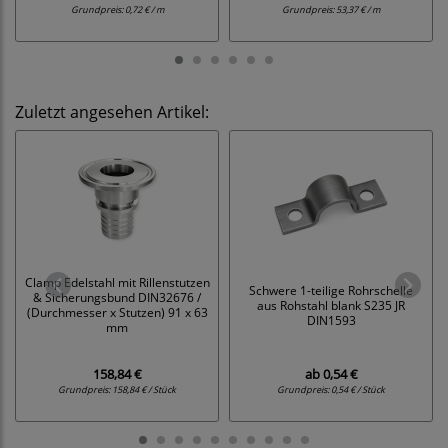
Grundpreis:
0,72 € / m
Grundpreis:
53,37 € / m
Zuletzt angesehen Artikel:
Clamp Edelstahl mit Rillenstutzen
Schwere 1-teilige Rohrschelle
& Sicherungsbund DIN32676 /
aus Rohstahl blank S235 JR
(Durchmesser x Stutzen) 91 x 63
DIN1593
mm
158,84 €
ab
0,54 €
Grundpreis:
158,84 € / Stück
Grundpreis:
0,54 € / Stück