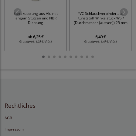
Storzkupplung aus Alu mit
PVC Schlauchverbinder aus
langem Stutzen und NBR
Kunststoff Winkelstück WS /
Dichtung
(Durchmesser (aussen)) 25 mm
ab
6,25 €
6,49 €
Grundpreis:
6,25 € / Stück
Grundpreis:
6,49 € / Stück
Rechtliches
AGB
Impressum