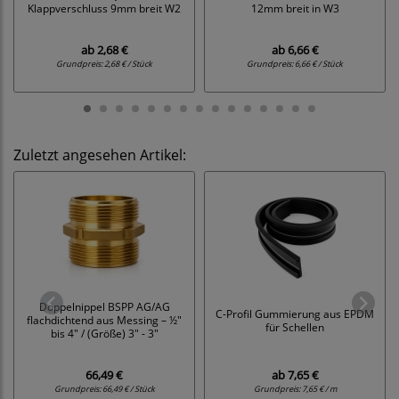
Klappverschluss 9mm breit W2
12mm breit in W3
ab
2,68 €
ab
6,66 €
Grundpreis:
2,68 € / Stück
Grundpreis:
6,66 € / Stück
Zuletzt angesehen Artikel:
Doppelnippel BSPP AG/AG
C-Profil Gummierung aus EPDM
flachdichtend aus Messing – ½"
für Schellen
bis 4" / (Größe) 3" - 3"
66,49 €
ab
7,65 €
Grundpreis:
66,49 € / Stück
Grundpreis:
7,65 € / m