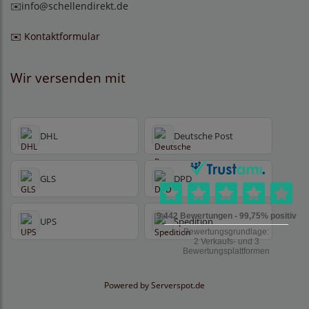
✉️
info@schellendirekt.de
✉️ Kontaktformular
Wir versenden mit
DHL
Deutsche Post
GLS
DPD
UPS
Spedition
Powered by
Serverspot.de