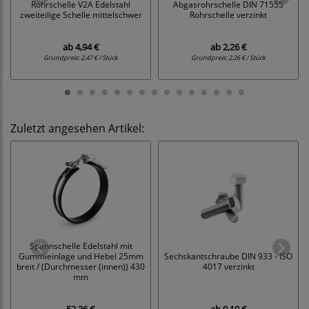
Rohrschelle V2A Edelstahl
Abgasrohrschelle DIN 71555
zweiteilige Schelle mittelschwer
Rohrschelle verzinkt
ab
4,94 €
ab
2,26 €
Grundpreis:
2,47 € / Stück
Grundpreis:
2,26 € / Stück
Zuletzt angesehen Artikel:
Spannschelle Edelstahl mit
Gummieinlage und Hebel 25mm
Sechskantschraube DIN 933 - ISO
breit / (Durchmesser (innen)) 430
4017 verzinkt
mm