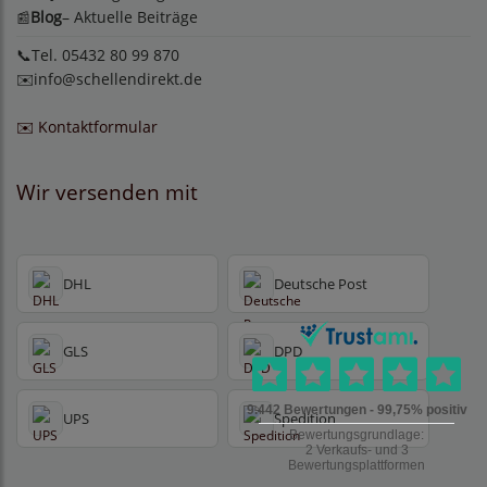
Blog
– Aktuelle Beiträge
📰
📞Tel. 05432 80 99 870
✉️
info@schellendirekt.de
✉️ Kontaktformular
Wir versenden mit
DHL
Deutsche Post
GLS
DPD
UPS
Spedition