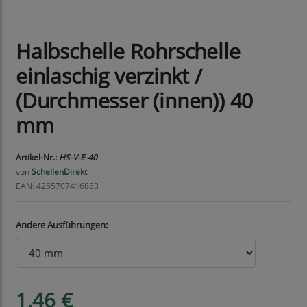
Halbschelle Rohrschelle
einlaschig verzinkt /
(Durchmesser (innen)) 40
mm
Artikel-Nr.:
HS-V-E-40
von
SchellenDirekt
EAN: 4255707416883
Andere Ausführungen:
1,46 €