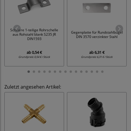
Schwere 1-teilige Rohrschelle
Gegenplatte für Rundstahlbügel
aus Rohstahl blank S235 JR
DIN 3570 verzinkter Stahl
DIN1593
ab
0,54 €
ab
6,31 €
Grundpreis:
0,54 € / Stück
Grundpreis:
6,31 € / Stück
Zuletzt angesehen Artikel: