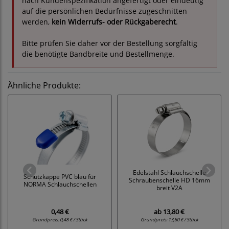
nach Kundenspezifikation angefertigt oder eindeutig
auf die persönlichen Bedürfnisse zugeschnitten
werden,
kein Widerrufs- oder Rückgaberecht
.
Bitte prüfen Sie daher vor der Bestellung sorgfältig
die benötigte Bandbreite und Bestellmenge.
Ähnliche Produkte:
Edelstahl Schlauchschelle
Schutzkappe PVC blau für
Schraubenschelle HD 16mm
NORMA Schlauchschellen
breit V2A
0,48 €
ab
13,80 €
Grundpreis:
0,48 € / Stück
Grundpreis:
13,80 € / Stück