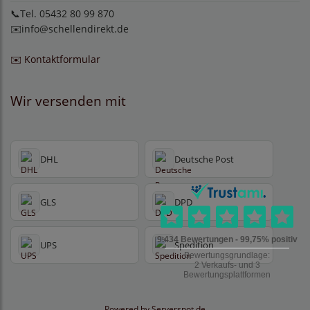
📞Tel. 05432 80 99 870
✉️
info@schellendirekt.de
✉️ Kontaktformular
Wir versenden mit
DHL
Deutsche Post
GLS
DPD
UPS
Spedition
Powered by
Serverspot.de