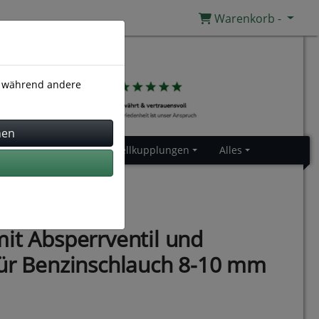
Warenkorb -
), während andere
Gummiprofile
Schnellkupplungen
Alles
it Absperrventil und
für Benzinschlauch 8-10 mm