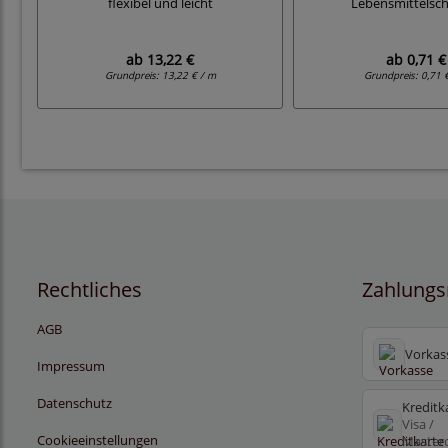
flexibel und leicht
Lebensmittelsc
ab
13,22 €
ab
0,71 €
Grundpreis:
13,22 € / m
Grundpreis:
0,71 
Rechtliches
Zahlungs
AGB
Vorkas
Impressum
Datenschutz
Kreditk
Visa /
Cookieeinstellungen
Master