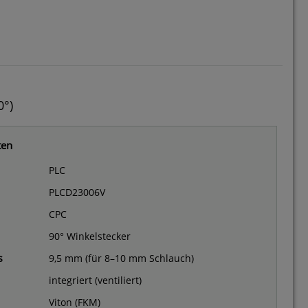
0°)
ten
PLC
PLCD23006V
CPC
90° Winkelstecker
s
9,5 mm (für 8–10 mm Schlauch)
integriert (ventiliert)
Viton (FKM)