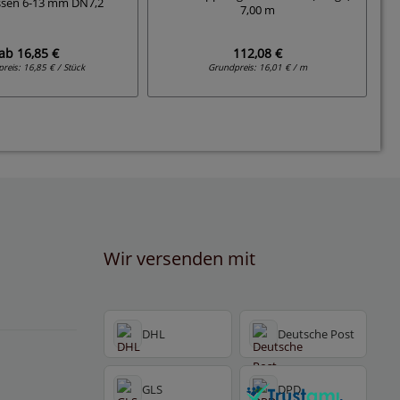
ssen 6-13 mm DN7,2
7,00 m
ab
16,85 €
112,08 €
preis:
16,85 € / Stück
Grundpreis:
16,01 € / m
Wir versenden mit
DHL
Deutsche Post
GLS
DPD