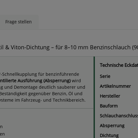
Frage stellen
l & Viton-Dichtung – für 8–10 mm Benzinschlauch (9
Technische Eckda
°-Schnellkupplung für benzinführende
Serie
ntilierte Ausführung (Absperrung)
wird
Artikelnummer
tung und Demontage deutlich sauberer und
Beständigkeit gegenüber Benzin, Öl und
Hersteller
fsysteme im Fahrzeug- und Technikbereich.
Bauform
Schlauchanschlus
Absperrung
en
nen
Dichtung