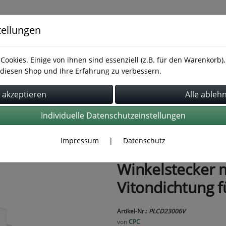
tellungen
Cookies. Einige von ihnen sind essenziell (z.B. für den Warenkorb
diesen Shop und Ihre Erfahrung zu verbessern.
Rohrbefestigung
Rohrverbindung
Schläuche
Individuelle Datenschutzeinstellungen
Impressum
|
Datenschutz
Winkelstecker m
Vitondichtung 
Artikel-Nr.:
PLCD23006V
von
CPC