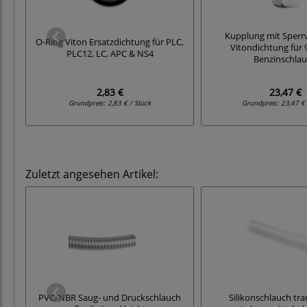
Kupplung mit Sperrv
O-Ring Viton Ersatzdichtung für PLC,
Vitondichtung für
PLC12, LC, APC & NS4
Benzinschla
2,83 €
23,47 €
Grundpreis:
2,83 € / Stück
Grundpreis:
23,47 € 
Zuletzt angesehen Artikel:
PVC/NBR Saug- und Druckschlauch
Silikonschlauch tr