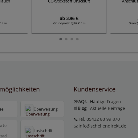
hlauch
CO²Stickstoff Druckluft
Anschlü
ab
3,96 €
€ / m
Grundpreis:
3,96 € / m
Grund
möglichkeiten
Kundenservice
FAQs
– Häufige Fragen
❓
Blog
– Aktuelle Beiträge
📰
se
Überweisung
📞Tel. 05432 80 99 870
arte
✉️
info@schellendirekt.de
Lastschrift
card