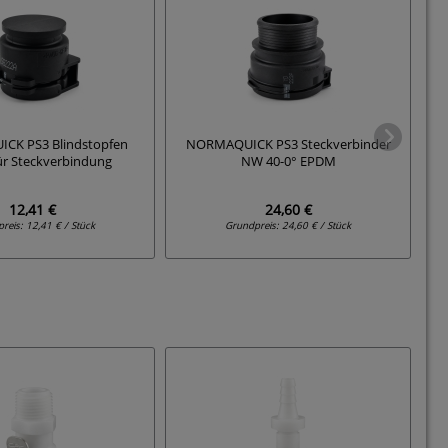
CK PS3 Blindstopfen
NORMAQUICK PS3 Steckverbinder
N
r Steckverbindung
NW 40-0° EPDM
12,41 €
24,60 €
preis:
12,41 € / Stück
Grundpreis:
24,60 € / Stück