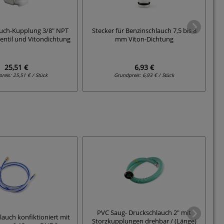
uch-Kupplung 3/8" NPT
Stecker für Benzinschlauch 7,5 bis 8
Mo
entil und Vitondichtung
mm Viton-Dichtung
25,51 €
6,93 €
preis:
25,51 € / Stück
Grundpreis:
6,93 € / Stück
PVC Saug- Druckschlauch 2" mit
lauch konfiktioniert mit
We
Storzkupplungen drehbar / (Länge)