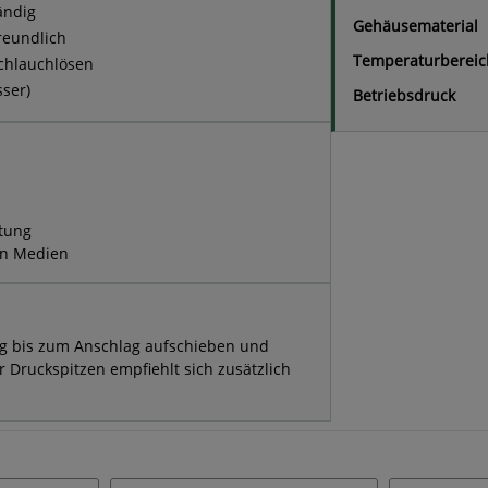
ändig
Gehäusematerial
reundlich
Temperaturbereic
chlauchlösen
ser)
Betriebsdruck
itung
en Medien
dig bis zum Anschlag aufschieben und
r Druckspitzen empfiehlt sich zusätzlich