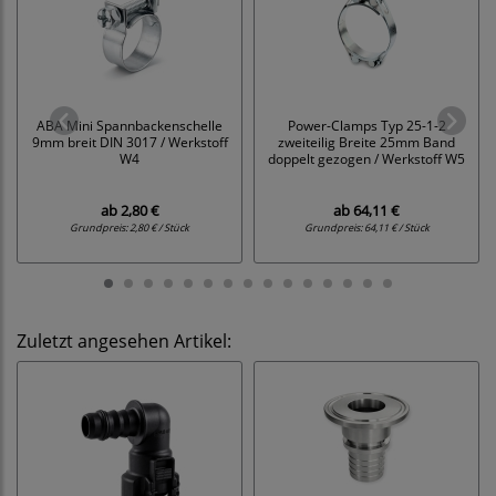
ABA Mini Spannbackenschelle
Power-Clamps Typ 25-1-2
9mm breit DIN 3017 / Werkstoff
zweiteilig Breite 25mm Band
W4
doppelt gezogen / Werkstoff W5
ab
2,80 €
ab
64,11 €
Grundpreis:
2,80 € / Stück
Grundpreis:
64,11 € / Stück
Zuletzt angesehen Artikel: