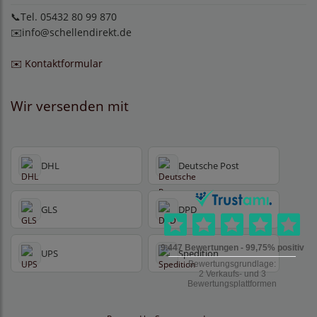
📞Tel. 05432 80 99 870
✉️
info@schellendirekt.de
✉️ Kontaktformular
Wir versenden mit
DHL
Deutsche Post
GLS
DPD
UPS
Spedition