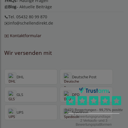
FAQs
– Häufige Fragen
❓
Blog
– Aktuelle Beiträge
📰
📞Tel. 05432 80 99 870
✉️
info@schellendirekt.de
✉️ Kontaktformular
Wir versenden mit
DHL
Deutsche Post
GLS
DPD
UPS
Spedition