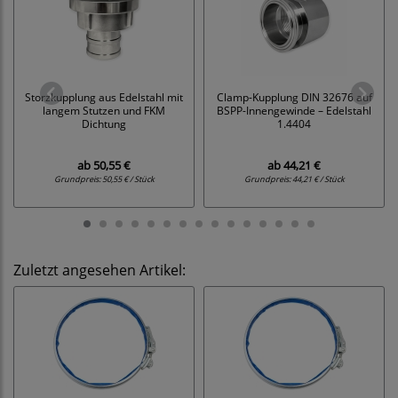
Storzkupplung aus Edelstahl mit
Clamp-Kupplung DIN 32676 auf
langem Stutzen und FKM
BSPP-Innengewinde – Edelstahl
Dichtung
1.4404
ab
50,55 €
ab
44,21 €
Grundpreis:
50,55 € / Stück
Grundpreis:
44,21 € / Stück
Zuletzt angesehen Artikel: