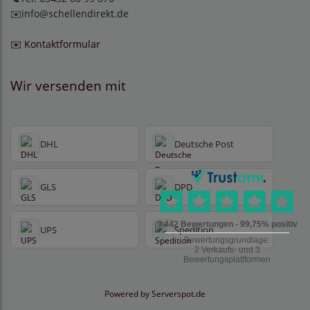
✉️
info@schellendirekt.de
✉️ Kontaktformular
Wir versenden mit
DHL
Deutsche Post
GLS
DPD
UPS
Spedition
Powered by
Serverspot.de