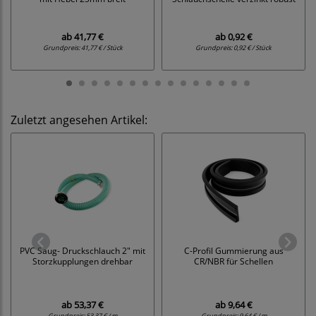
ab
41,77 €
ab
0,92 €
Grundpreis:
41,77 € / Stück
Grundpreis:
0,92 € / Stück
Zuletzt angesehen Artikel:
PVC Saug- Druckschlauch 2" mit
C-Profil Gummierung aus
Storzkupplungen drehbar
CR/NBR für Schellen
ab
53,37 €
ab
9,64 €
Grundpreis:
53,37 € / m
Grundpreis:
9,64 € / m