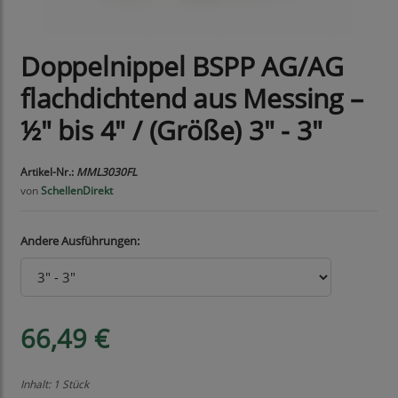
Doppelnippel BSPP AG/AG
flachdichtend aus Messing –
½" bis 4" / (Größe) 3" - 3"
Artikel-Nr.:
MML3030FL
von
SchellenDirekt
Andere Ausführungen:
66,49 €
Inhalt: 1 Stück