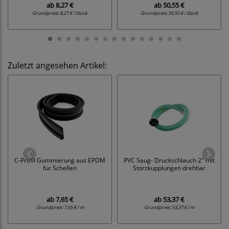
ab
8,27 €
ab
50,55 €
Grundpreis:
8,27 € / Stück
Grundpreis:
50,55 € / Stück
Zuletzt angesehen Artikel:
C-Profil Gummierung aus EPDM
PVC Saug- Druckschlauch 2" mit
für Schellen
Storzkupplungen drehbar
ab
7,65 €
ab
53,37 €
Grundpreis:
7,65 € / m
Grundpreis:
53,37 € / m