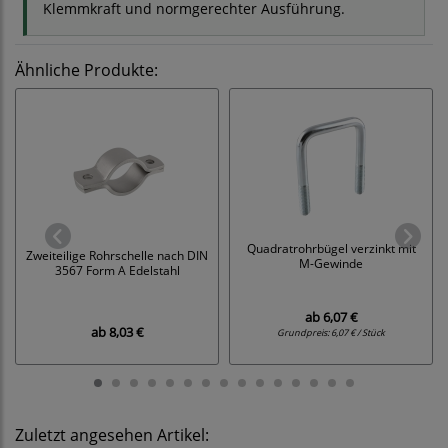
Klemmkraft und normgerechter Ausführung.
Ähnliche Produkte:
Quadratrohrbügel verzinkt mit
Zweiteilige Rohrschelle nach DIN
M-Gewinde
3567 Form A Edelstahl
ab
6,07 €
ab
8,03 €
Grundpreis:
6,07 € / Stück
Zuletzt angesehen Artikel: