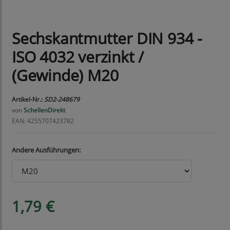
Sechskantmutter DIN 934 -
ISO 4032 verzinkt /
(Gewinde) M20
Artikel-Nr.:
SD2-248679
von
SchellenDirekt
EAN: 4255707423782
Andere Ausführungen:
1,79 €