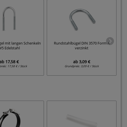
el mit langen Schenkeln
Rundstahlbügel DIN 3570 Form A
Zw
W5 Edelstahl
verzinkt
ab
17,58 €
ab
3,09 €
preis:
17,58 € / Stück
Grundpreis:
3,09 € / Stück