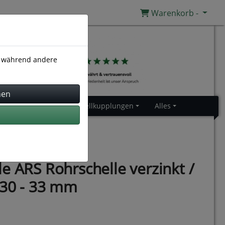
Warenkorb -
), während andere
Gummiprofile
Schnellkupplungen
Alles
e ARS Rohrschelle verzinkt /
 30 - 33 mm