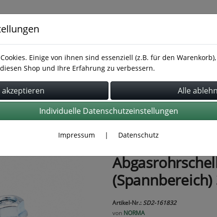
tellungen
Cookies. Einige von ihnen sind essenziell (z.B. für den Warenkorb
diesen Shop und Ihre Erfahrung zu verbessern.
Rohrbefestigung
Rohrverbindung
Schläuche
Individuelle Datenschutzeinstellungen
Impressum
|
Datenschutz
Abgasrohrschell
(Spannbereich)
Artikel-Nr.:
SD2-161832
von
NORMA