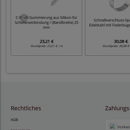
C-Profil Gummierung aus Silikon für
Schnellverschluss-Sp
Schelleneinbindung / (Bandbreite) 25
Edelstahl mit Federbüg
mm
23,21 €
30,08 €
Grundpreis:
23,21 € / m
Grundpreis:
30,08 € 
Rechtliches
Zahlungs
AGB
Vorkas