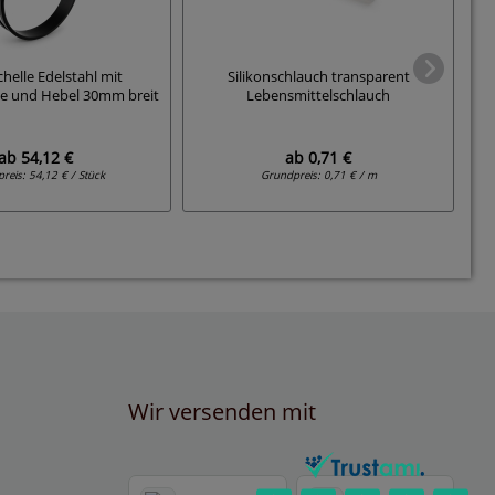
C
helle Edelstahl mit
Silikonschlauch transparent
e und Hebel 30mm breit
Lebensmittelschlauch
(
ab
54,12 €
ab
0,71 €
preis:
54,12 € / Stück
Grundpreis:
0,71 € / m
Wir versenden mit