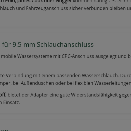
o Polo, James Cook oder Nugget
kommen häufig CPC-Schnel
chlauch und Fahrzeuganschluss sicher verbunden bleiben und
für 9,5 mm Schlauchanschluss
r mobile Wassersysteme mit CPC-Anschluss ausgelegt und b
rekte Verbindung mit einem passenden Wasserschlauch. Dur
amper, bei Außenduschen oder bei flexiblen Wasserleitungen
off
, bietet der Adapter eine gute Widerstandsfähigkeit geg
 Einsatz.
ion