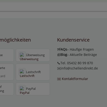
möglichkeiten
Kundenservice
FAQs
– Häufige Fragen
❓
Blog
– Aktuelle Beiträge
📰
se
Überweisung
📞Tel. 05432 80 99 870
arte
✉️
info@schellendirekt.de
Lastschrift
card
✉️ Kontaktformular
f
PayPal
ung