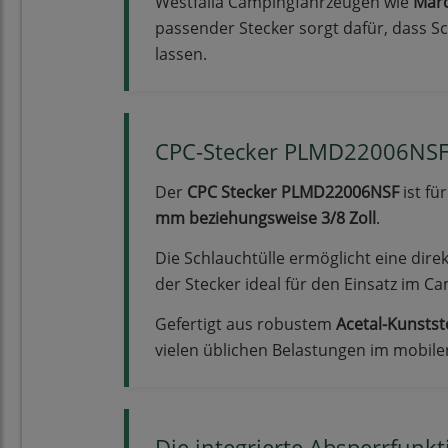
Westfalia Campingfahrzeugen wie
Marc
passender Stecker sorgt dafür, dass S
lassen.
CPC-Stecker PLMD22006NSF 
Der
CPC Stecker PLMD22006NSF
ist fü
mm beziehungsweise 3/8 Zoll
.
Die Schlauchtülle ermöglicht eine di
der Stecker ideal für den Einsatz im C
Gefertigt aus robustem
Acetal-Kunstst
vielen üblichen Belastungen im mobilen
Die integrierte Absperrfunkt