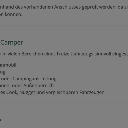
nhand des vorhandenen Anschlusses geprüft werden, da si
en können.
m Camper
 in vielen Bereichen eines Freizeitfahrzeugs sinnvoll einges
hnmobil
eug
n oder Campingausrüstung
Innen- oder Außenbereich
es Cook, Nugget und vergleichbaren Fahrzeugen
e