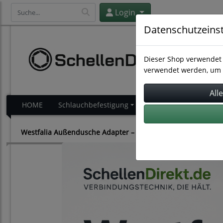
Login
Datenschutzeins
Dieser Shop verwendet 
verwendet werden, um 
HOME
Schlauchbefestigung
Schlauchverbindung
Westfalia Außendusche Adapter – CPC Stecker 9,5 mm