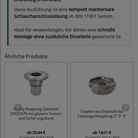
Diese Ausführung ist eine
komplett montierbare
Schlauchanschlusslösung
im DIN 11851 System.
Ideal für Anwendungen, bei denen eine
schnelle
Montage ohne zusätzliche Einzelteile
gewünscht ist.
Ähnliche Produkte:
Clamp-Kupplung Edelstahl
Stopfen aus Edelstahl für
DIN32676 mit glattem Stutzen
Tankwagenkupplung 2" 3" 4"
und Sicherungsbund
ab
33,44 €
ab
14,01 €
Grundpreis:
33,44 € / Stück
Grundpreis:
14,01 € / Stück