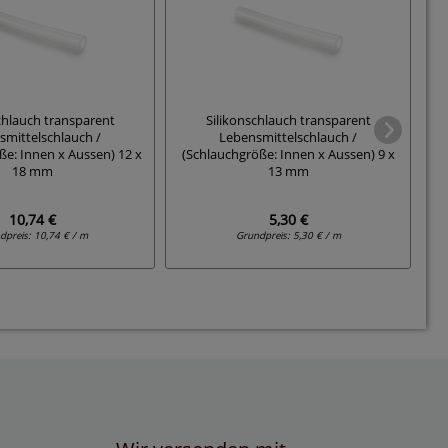
chlauch transparent
Silikonschlauch transparent
smittelschlauch /
Lebensmittelschlauch /
ße: Innen x Aussen) 12 x
(Schlauchgröße: Innen x Aussen) 9 x
(S
18 mm
13 mm
10,74 €
5,30 €
dpreis:
10,74 € / m
Grundpreis:
5,30 € / m