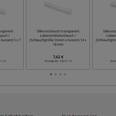
ansparent
Silikonschlauch transparent
Silikons
auch /
Lebensmittelschlauch /
Leben
 Aussen) 5 x 7
(Schlauchgröße: Innen x Aussen) 14 x
(Schlauchgrö
18 mm
7,62 €
€ / m
Grundpreis:
7,62 € / m
Grun