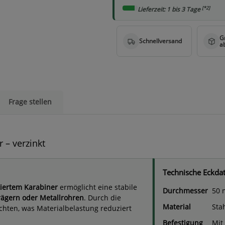
[*2]
Lieferzeit: 1 bis 3 Tage
Frage stellen
 – verzinkt
Technische Eckda
iertem Karabiner
ermöglicht eine stabile
Durchmesser
50 
rägern oder Metallrohren
. Durch die
Material
Stah
chten, was Materialbelastung reduziert
Befestigung
Mit