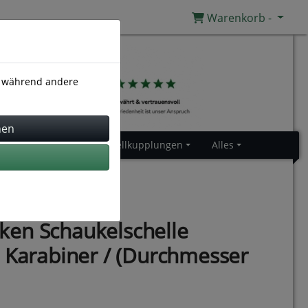
Warenkorb -
), während andere
Gummiprofile
Schnellkupplungen
Alles
en Schaukelschelle
t Karabiner / (Durchmesser