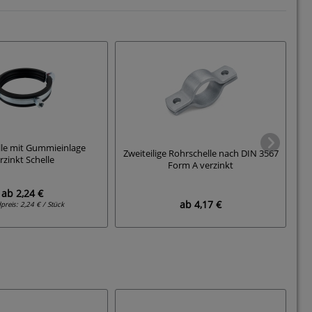
le mit Gummieinlage
Zweiteilige Rohrschelle nach DIN 3567
Zw
rzinkt Schelle
Form A verzinkt
ab
2,24 €
ab
4,17 €
preis:
2,24 € / Stück