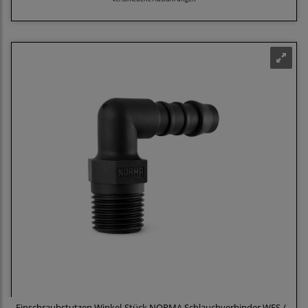
Einschraubstutzen Winkel-Stück NORMA Schlauchverbinder WES /