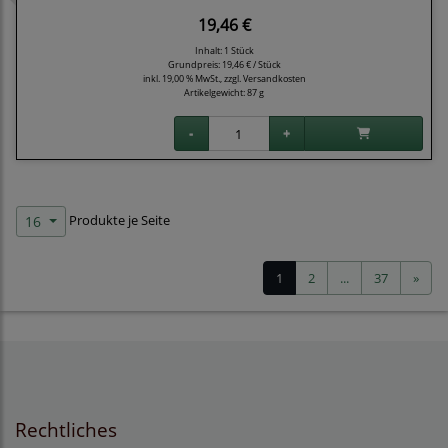
19,46 €
Inhalt: 1 Stück
Grundpreis:
19,46 € / Stück
inkl. 19,00 % MwSt., zzgl.
Versandkosten
Artikelgewicht: 87 g
Produkte je Seite
16
1
2
...
37
»
Rechtliches