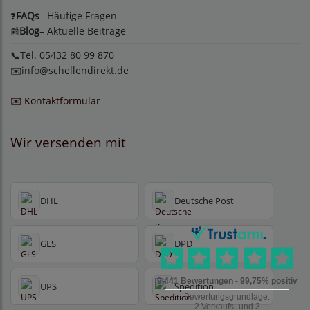
FAQs
– Häufige Fragen
❓
Blog
– Aktuelle Beiträge
📰
📞Tel. 05432 80 99 870
✉️
info@schellendirekt.de
✉️ Kontaktformular
Wir versenden mit
DHL
Deutsche Post
GLS
DPD
UPS
Spedition