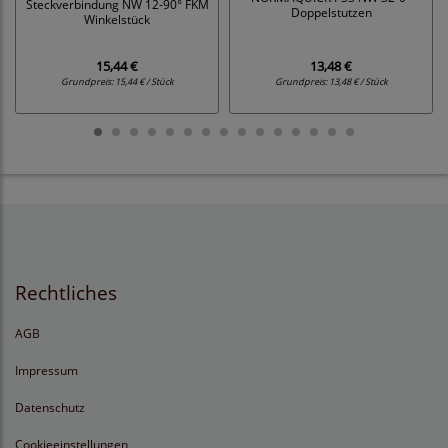
Steckverbindung NW 12-90° FKM
Doppelstutzen
Winkelstück
15,44 €
13,48 €
Grundpreis:
15,44 € / Stück
Grundpreis:
13,48 € / Stück
Rechtliches
AGB
Impressum
Datenschutz
Cookieeinstellungen