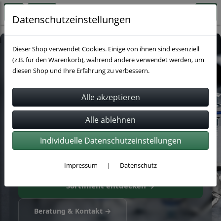
Datenschutzeinstellungen
Dieser Shop verwendet Cookies. Einige von ihnen sind essenziell
Technischer Fachhandel
(z.B. für den Warenkorb), während andere verwendet werden, um
Rohrschellen &
diesen Shop und Ihre Erfahrung zu verbessern.
Schlauchschellen
passend finden
Für Industrie, Handwerk & Anlagenbau – große
Auswahl, geprüfte Qualität und schnelle Verfügbarkeit.
Individuelle Datenschutzeinstellungen
5.000+ Artikel ab Lager
Schneller Versand
Impressum
|
Datenschutz
Sortiment entdecken →
Beratung & Kontakt →