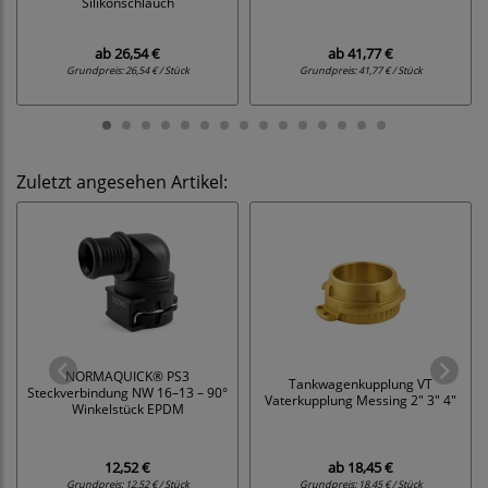
Silikonschlauch
ab
26,54 €
ab
41,77 €
Grundpreis:
26,54 € / Stück
Grundpreis:
41,77 € / Stück
Zuletzt angesehen Artikel:
NORMAQUICK® PS3
Tankwagenkupplung VT
Steckverbindung NW 16–13 – 90°
Vaterkupplung Messing 2" 3" 4"
Winkelstück EPDM
12,52 €
ab
18,45 €
Grundpreis:
12,52 € / Stück
Grundpreis:
18,45 € / Stück