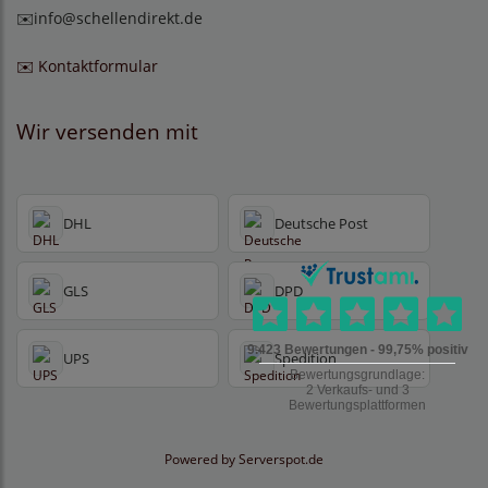
✉️
info@schellendirekt.de
✉️ Kontaktformular
Wir versenden mit
DHL
Deutsche Post
GLS
DPD
UPS
Spedition
Powered by
Serverspot.de