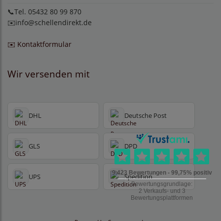
📞Tel. 05432 80 99 870
✉️
info@schellendirekt.de
✉️ Kontaktformular
Wir versenden mit
DHL
Deutsche Post
GLS
DPD
UPS
Spedition