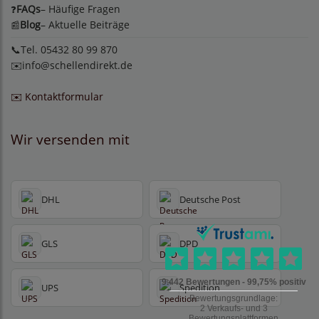
FAQs
– Häufige Fragen
❓
Blog
– Aktuelle Beiträge
📰
📞Tel. 05432 80 99 870
✉️
info@schellendirekt.de
✉️ Kontaktformular
Wir versenden mit
DHL
Deutsche Post
GLS
DPD
UPS
Spedition