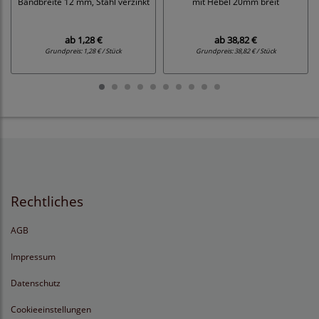
Bandbreite 12 mm, Stahl verzinkt
mit Hebel 20mm breit
ab
1,28 €
ab
38,82 €
Grundpreis:
1,28 € / Stück
Grundpreis:
38,82 € / Stück
Rechtliches
AGB
Impressum
Datenschutz
Cookieeinstellungen