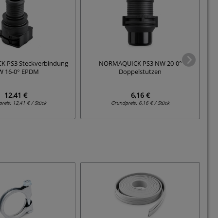
 PS3 Steckverbindung
NORMAQUICK PS3 NW 20-0°
N
 16-0° EPDM
Doppelstutzen
12,41 €
6,16 €
preis:
12,41 € / Stück
Grundpreis:
6,16 € / Stück