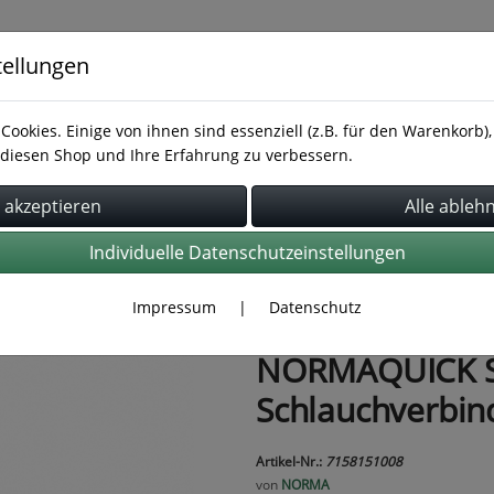
tellungen
Cookies. Einige von ihnen sind essenziell (z.B. für den Warenkorb
diesen Shop und Ihre Erfahrung zu verbessern.
Rohrbefestigung
Rohrverbindung
Schläuche
Individuelle Datenschutzeinstellungen
Impressum
|
Datenschutz
NORMAQUICK S 
Schlauchverbind
Artikel-Nr.:
7158151008
von
NORMA