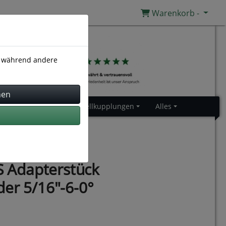
Warenkorb -
), während andere
Gummiprofile
Schnellkupplungen
Alles
Adapterstück
er 5/16"-6-0°