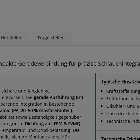
Hersteller
Frage stellen
akte Geradeverbindung für präzise Schlauchintegra
Typische Einsatzb
 sichere und langlebige
Kraftstoffleitun
entwickelt. Die
gerade Ausführung (0°)
Entlüftungsleit
sparende Integration in bestehende
Ölkühler- und S
amid (PA, 20–50 % Glasfaseranteil)
,
Unterdruck- un
bilität sowie Beständigkeit gegenüber
Technische Ind
 integrierte
Dichtung aus FPM & FVMQ
 Temperatur- und Druckbelastung. Die
elle, sichere Montage – ideal für
Technische Eckda