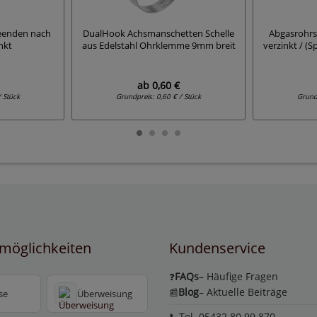
eenden nach
DualHook Achsmanschetten Schelle
Abgasrohrs
nkt
aus Edelstahl Ohrklemme 9mm breit
verzinkt / (
ab
0,60 €
/ Stück
Grundpreis:
0,60 € / Stück
Grund
möglichkeiten
Kundenservice
FAQs
– Häufige Fragen
❓
Blog
– Aktuelle Beiträge
📰
se
Überweisung
📞Tel. 05432 80 99 870