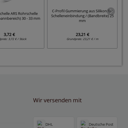
C-Profil Gummierung aus Silikon für
chelle ARS Rohrschelle
Schelleneinbindung / (Bandbreite) 25
Spannbereich) 30 - 33 mm
Ed
mm
3,72 €
23,21 €
preis:
3,72 € / Stück
Grundpreis:
23,21 € / m
Wir versenden mit
DHL
Deutsche Post