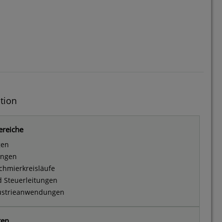
tion
ereiche
gen
ungen
chmierkreisläufe
d Steuerleitungen
ustrieanwendungen
ten