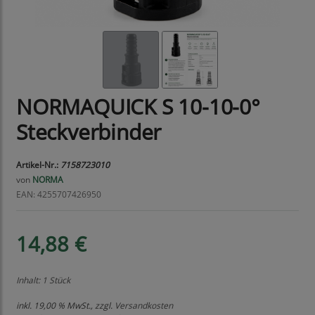
NORMAQUICK S 10-10-0°
Steckverbinder
Artikel-Nr.:
7158723010
von
NORMA
EAN: 4255707426950
14,88 €
Inhalt: 1 Stück
inkl. 19,00 % MwSt., zzgl.
Versandkosten