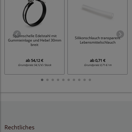
Spannschelle Edelstahl mit
Silikonschlauch transparent
Gummieinlage und Hebel 30mm
Lebensmittelschlauch
breit
ab
54,12 €
ab
0,71 €
Grundpreis:
54,12 € / Stück
Grundpreis:
0,71 € / m
Rechtliches