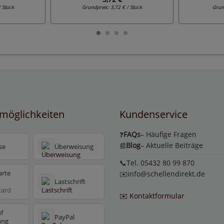
/ Stück
Grundpreis:
3,72 € / Stück
Grun
möglichkeiten
Kundenservice
FAQs
– Häufige Fragen
❓
Blog
– Aktuelle Beiträge
📰
se
Überweisung
📞Tel. 05432 80 99 870
arte
✉️
info@schellendirekt.de
Lastschrift
card
✉️ Kontaktformular
f
PayPal
ung