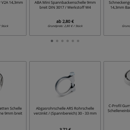
ar V2A 14,3mm
ABA Mini Spannbackenschelle 9mm
Schneckeng
breit DIN 3017 / Werkstoff W4
14,3mm Ban
ab
2,80 €
/ Stück
Grundpreis:
2,80 € / Stück
Grund
C-Profil Gum
tten Schelle
Abgasrohrschelle ARS Rohrschelle
Schelleneinb
me 9mm breit
verzinkt / (Spannbereich) 30 - 33 mm
3,72 €