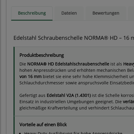
Beschreibung
Dateien
Bewertungen
Edelstahl Schraubenschelle NORMA® HD – 16 m
Produktbeschreibung
Die
NORMA® HD Edelstahlschraubenschelle
ist als
Heav
hohen Anpressdrücken und erhöhten mechanischen Bela
von 16 mm
bietet sie eine sehr hohe Klemmsicherheit un
Schlauchdurchmesser sowie anspruchsvolle Einsatzbed
Gefertigt aus
Edelstahl V2A (1.4301)
ist die Schelle korr
Einsatz in industriellen Umgebungen geeignet. Die
verlä
gleichmäßige Kraftverteilung und verhindert Schlaucha
Vorteile auf einen Blick
Heavy-Duty-Ausführung für hohe Anpressdrücke