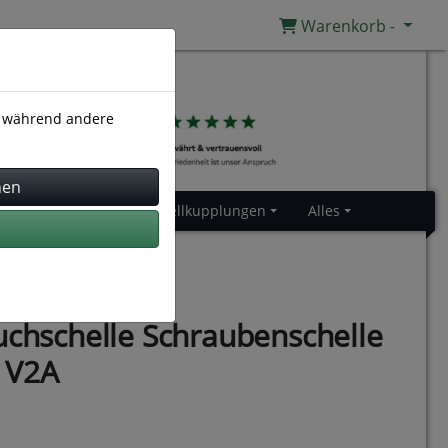
Warenkorb -
), während andere
Gummiprofile
Schnellkupplungen
Alles
uchschelle Schraubenschelle
 V2A