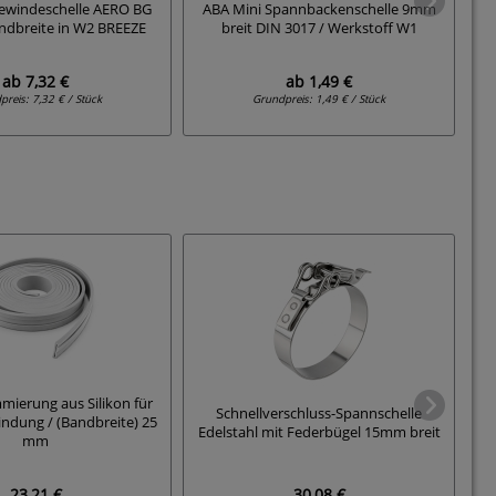
ewindeschelle AERO BG
ABA Mini Spannbackenschelle 9mm
Sc
dbreite in W2 BREEZE
breit DIN 3017 / Werkstoff W1
ab
7,32 €
ab
1,49 €
preis:
7,32 € / Stück
Grundpreis:
1,49 € / Stück
mierung aus Silikon für
Schnellverschluss-Spannschelle
indung / (Bandbreite) 25
Edelstahl mit Federbügel 15mm breit
mm
23,21 €
30,08 €