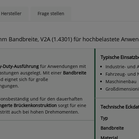
Hersteller
Frage stellen
m Bandbreite, V2A (1.4301) für hochbelastete Anwe
Typische Einsatzb
y-Duty-Ausführung
für Anwendungen mit
Industrie- und
stungen ausgelegt. Mit einer
Bandbreite
Fahrzeug- und 
d eignet sich für große
Maschinenbau
ingungen.
Großdimensioni
osionsbeständig und für den dauerhaften
ngerte Brückenkonstruktion
sorgt für eine
Technische Eckda
ustritt auch bei hohen Drehmomenten.
Typ
Bandbreite
Material