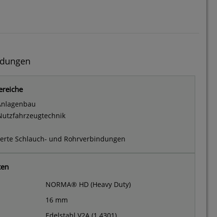
ndungen
ereiche
 Anlagenbau
Nutzfahrzeugtechnik
erte Schlauch- und Rohrverbindungen
ten
NORMA® HD (Heavy Duty)
16 mm
Edelstahl V2A (1.4301)