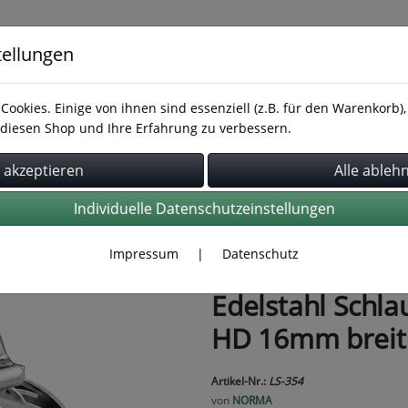
tellungen
Cookies. Einige von ihnen sind essenziell (z.B. für den Warenkorb
diesen Shop und Ihre Erfahrung zu verbessern.
Rohrbefestigung
Rohrverbindung
Schläuche
Individuelle Datenschutzeinstellungen
Impressum
|
Datenschutz
Edelstahl Schla
HD 16mm breit
Artikel-Nr.:
LS-354
von
NORMA