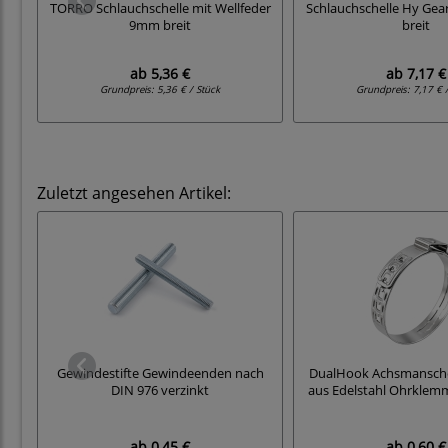
TORRO Schlauchschelle mit Wellfeder
Schlauchschelle Hy Ge
9mm breit
breit
ab
5,36 €
ab
7,17 €
Grundpreis:
5,36 € / Stück
Grundpreis:
7,17 € 
Zuletzt angesehen Artikel:
Gewindestifte Gewindeenden nach
DualHook Achsmansche
DIN 976 verzinkt
aus Edelstahl Ohrklem
ab
0,45 €
ab
0,60 €