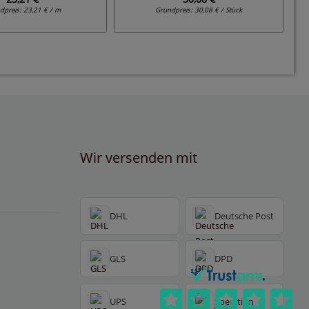
dpreis:
23,21 € / m
Grundpreis:
30,08 € / Stück
Wir versenden mit
DHL
Deutsche Post
GLS
DPD
UPS
Spedition