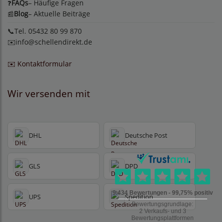
FAQs
– Häufige Fragen
❓
Blog
– Aktuelle Beiträge
📰
📞Tel. 05432 80 99 870
✉️
info@schellendirekt.de
✉️ Kontaktformular
Wir versenden mit
DHL
Deutsche Post
GLS
DPD
UPS
Spedition