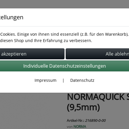
tellungen
Cookies. Einige von ihnen sind essenziell (z.B. für den Warenkorb
diesen Shop und Ihre Erfahrung zu verbessern.
Rohrbefestigung
Rohrverbindung
Schläuche
Individuelle Datenschutzeinstellungen
Impressum
|
Datenschutz
NORMAQUICK S 
(9,5mm)
Artikel-Nr.:
216890-0-00
von
NORMA