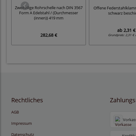
Zweiteilige Rohrschelle nach DIN 3567
Offene Federstahlklamm
Form A Edelstahl / (Durchmesser
schwarz beschi
(innen)) 419 mm
ab
2,31 €
282,68 €
Grundpreis:
2,31 € 
Rechtliches
Zahlungs
AGB
Vorkas
Impressum
Datenschutz
Kreditk