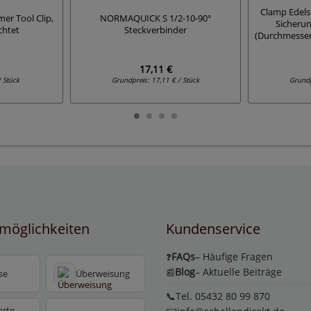
Clamp Edelst
er Tool Clip,
NORMAQUICK S 1/2-10-90°
Sicheru
chtet
Steckverbinder
(Durchmesser
17,11 €
/ Stück
Grundpreis:
17,11 € / Stück
Grund
möglichkeiten
Kundenservice
FAQs
– Häufige Fragen
❓
Blog
– Aktuelle Beiträge
📰
se
Überweisung
📞Tel. 05432 80 99 870
arte