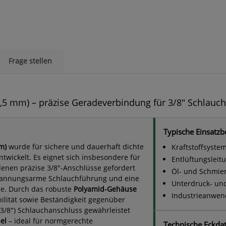
Frage stellen
5 mm) – präzise Geradeverbindung für 3/8" Schlauc
Typische Einsatzb
m)
wurde für sichere und dauerhaft dichte
Kraftstoffsyste
ickelt. Es eignet sich insbesondere für
Entlüftungsleit
enen präzise 3/8"-Anschlüsse gefordert
Öl- und Schmier
spannungsarme Schlauchführung und eine
Unterdruck- un
me. Durch das robuste
Polyamid-Gehäuse
Industrieanwe
ilität sowie Beständigkeit gegenüber
3/8") Schlauchanschluss gewährleistet
el
– ideal für normgerechte
Technische Eckda