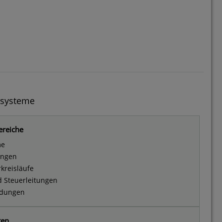
hsysteme
ereiche
me
ungen
kreisläufe
d Steuerleitungen
ndungen
ten