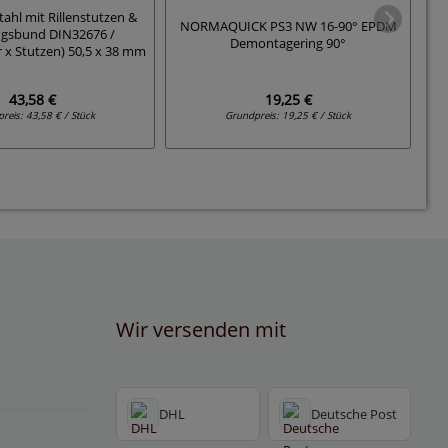
ahl mit Rillenstutzen &
NORMAQUICK PS3 NW 16-90° EPDM
2
ngsbund DIN32676 /
Demontagering 90°
 x Stutzen) 50,5 x 38 mm
43,58 €
19,25 €
preis:
43,58 € / Stück
Grundpreis:
19,25 € / Stück
Wir versenden mit
DHL
Deutsche Post