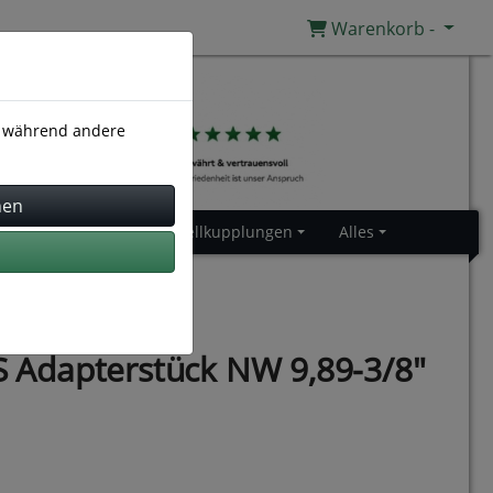
Warenkorb -
), während andere
Gummiprofile
Schnellkupplungen
Alles
Adapterstück NW 9,89-3/8"