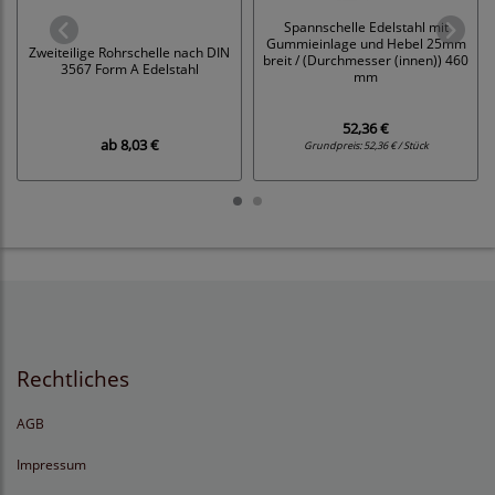
Spannschelle Edelstahl mit
Gummieinlage und Hebel 25mm
Zweiteilige Rohrschelle nach DIN
breit / (Durchmesser (innen)) 460
3567 Form A Edelstahl
mm
52,36 €
ab
8,03 €
Grundpreis:
52,36 € / Stück
Rechtliches
AGB
Impressum