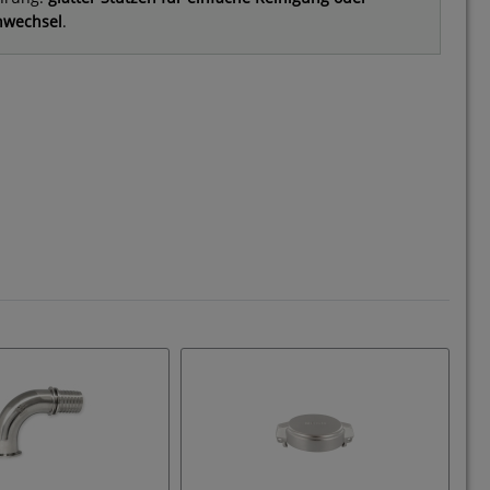
hwechsel
.