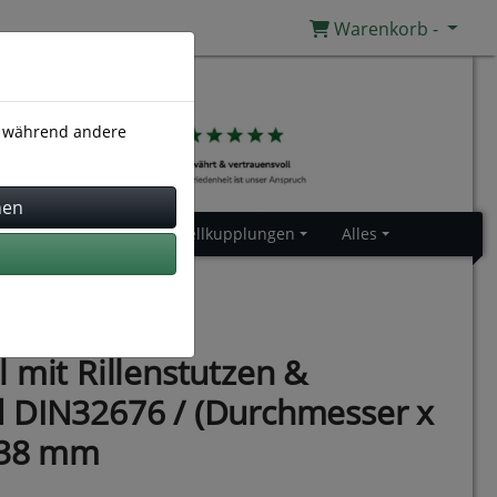
Warenkorb -
), während andere
Gummiprofile
Schnellkupplungen
Alles
 mit Rillenstutzen &
 DIN32676 / (Durchmesser x
x 38 mm