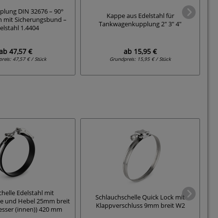
lung DIN 32676 – 90°
Kappe aus Edelstahl für
en mit Sicherungsbund –
R
Tankwagenkupplung 2" 3" 4"
elstahl 1.4404
ab
47,57 €
ab
15,95 €
preis:
47,57 € / Stück
Grundpreis:
15,95 € / Stück
helle Edelstahl mit
Schlauchschelle Quick Lock mit
e und Hebel 25mm breit
Gu
Klappverschluss 9mm breit W2
esser (innen)) 420 mm