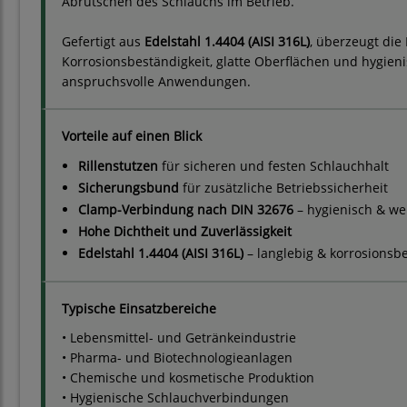
Abrutschen des Schlauchs im Betrieb.
Gefertigt aus
Edelstahl 1.4404 (AISI 316L)
, überzeugt di
Korrosionsbeständigkeit, glatte Oberflächen und hygieni
anspruchsvolle Anwendungen.
Vorteile auf einen Blick
Rillenstutzen
für sicheren und festen Schlauchhalt
Sicherungsbund
für zusätzliche Betriebssicherheit
Clamp-Verbindung nach DIN 32676
– hygienisch & we
Hohe Dichtheit und Zuverlässigkeit
Edelstahl 1.4404 (AISI 316L)
– langlebig & korrosionsb
Typische Einsatzbereiche
• Lebensmittel- und Getränkeindustrie
• Pharma- und Biotechnologieanlagen
• Chemische und kosmetische Produktion
• Hygienische Schlauchverbindungen