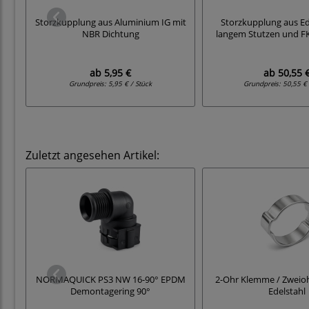
Storzkupplung aus Aluminium IG mit
Storzkupplung aus Ed
NBR Dichtung
langem Stutzen und F
ab
5,95 €
ab
50,55 
Grundpreis:
5,95 € / Stück
Grundpreis:
50,55 € 
Zuletzt angesehen Artikel:
NORMAQUICK PS3 NW 16-90° EPDM
2-Ohr Klemme / Zweioh
Demontagering 90°
Edelstahl