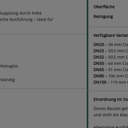
Oberfläche
e Kupplung durch hohe
Reinigung
sche Ausführung – ideal für
Verfügbare Varia
DN20
– 34 mm Cla
DN25
– 50,5 mm C
DN32
– 50,5 mm C
DN50
– 64 mm Cla
rkzeuglos
DN65
– 91 mm Cl
DN80
– 106 mm Cl
eständig
DN100
– 119 mm 
Einordnung im So
Dieses Bauteil ge
und stellt die kl
Alternative Ausf