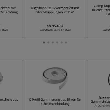
Clamp-Kupp
elstahl mit
Kugelhahn 2x IG vormontiert mit
Rillenstutz
KM Dichtung
Storz-Kupplungen 2" 3" 4"
Ed
€
ab
95,49 €
/ Stück
Grundpreis:
95,49 € / Stück
Grund
Spannsc
rschelle aus
C-Profil Gummierung aus Silikon für
Gummieinlag
Schelleneinbindung
/ (Durchm