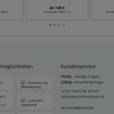
ab
7,88 €
/ Stück
Grundpreis:
7,88 € / m
Grund
möglichkeiten
Kundenservice
FAQs
– Häufige Fragen
❓
Blog
– Aktuelle Beiträge
📰
se
Überweisung
📞Tel. 05432 80 99 870
arte
✉️
info@schellendirekt.de
Lastschrift
card
✉️ Kontaktformular